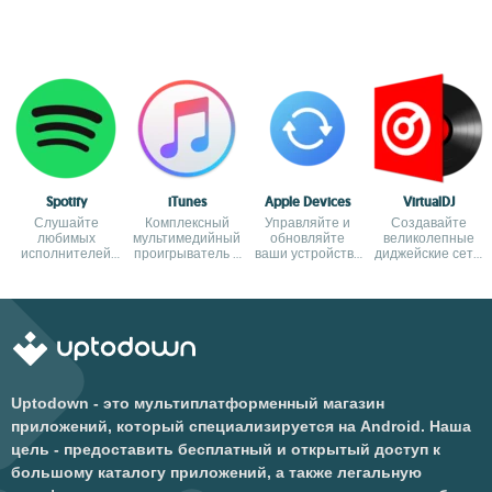
Spotify
iTunes
Apple Devices
VirtualDJ
Слушайте
Комплексный
Управляйте и
Создавайте
любимых
мультимедийный
обновляйте
великолепные
исполнителей
проигрыватель и
ваши устройства
диджейские сеты
бесплатно
онлайн-магазин
Apple
и транслируйте
Apple
их онлайн
Uptodown - это мультиплатформенный магазин
приложений, который специализируется на Android. Наша
цель - предоставить бесплатный и открытый доступ к
большому каталогу приложений, а также легальную