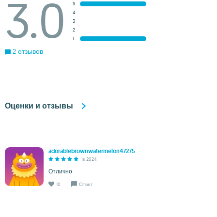
3.0
5
4
3
2
1
2 отзывов
Оценки и отзывы
adorablebrownwatermelon47275
в 2024
Отлично
10
Ответ