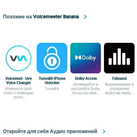
Похожие на Voicemeeter Banana
Voicemod - Live
TunesKit iPhone
Dolby Access
FxSound
Voice Changer
Unlocker
Активируйте и
Выравнивание и
Измените свой
TunesKit
настройте Dolby
улучшение
голос с помощью
Atmos на своем
качества звука в
этого
компьютере
Windows
комплексного
Windows
средства
изменения
голоса
Откройте для себя Аудио приложений