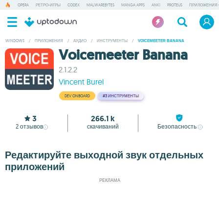
OPERA
РЕТРО-ИГРЫ
CODEX
MALWAREBYTES
MANGA APPS
ANKI
PROTEUS
ПРИЛОЖЕНИЯ 
WINDOWS
/
ПРИЛОЖЕНИЯ
/
АУДИО
/
ИНСТРУМЕНТЫ
/
VOICEMEETER BANANA
Voicemeeter Banana
2.1.2.2
Vincent Burel
DEV ONBOARD
#3
ИНСТРУМЕНТЫ
3
266.1 k
2
отзывов
скачиваний
Безопасность
Редактируйте выходной звук отдельных
приложений
РЕКЛАМА