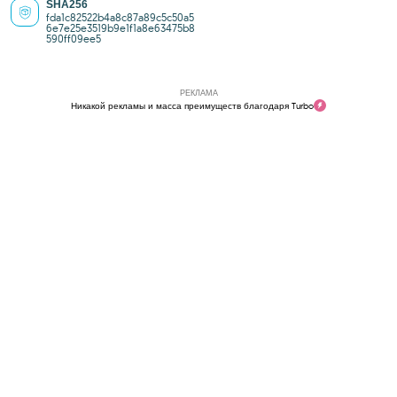
SHA256
fda1c82522b4a8c87a89c5c50a5
6e7e25e3519b9e1f1a8e63475b8
590ff09ee5
РЕКЛАМА
Никакой рекламы и масса преимуществ благодаря Turbo